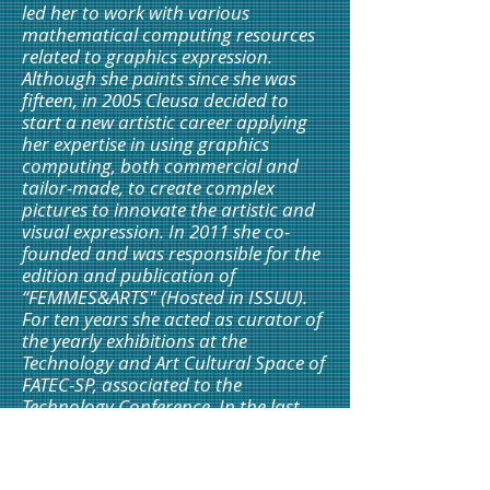
led her to work with various
mathematical computing resources
related to graphics expression.
Although she paints since she was
fifteen, in 2005 Cleusa decided to
start a new artistic career applying
her expertise in using graphics
computing, both commercial and
tailor-made, to create complex
pictures to innovate the artistic and
visual expression. In 2011 she co-
founded and was responsible for the
edition and publication of
“FEMMES&ARTS" (Hosted in ISSUU).
For ten years she acted as curator of
the yearly exhibitions at the
Technology and Art Cultural Space of
FATEC-SP, associated to the
Technology Conference. In the last
few years has been taking part in
more than one hundred individual
and collective exhibitions both