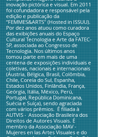
inovação pictórica e visual. Em 2011
foi cofundadora e responsável pela
edição e publicação da
“FEMMES&ARTS" (Hosted in ISSUU).
Por dez anos atuou como curadora
das exibições anuais do Espaço
Cultural Tecnologia e Arte da FATEC-
SP, associada ao Congresso de
Tecnologia. Nos últimos anos
tomou parte em mais de uma
centena de exposições individuais e
coletivas, nacionais e internacionais
(Áustria, Bélgica, Brasil, Colômbia,
Chile,
Coreia do Sul,
Espanha,
Estados Unidos, Finlândia, França,
Geórgia,
Itália,
México, Perú,
Portugal,
República Dominicana,
Suécia e Suíça), sendo agraciada
com vários prêmios. É filiada à
AUTVIS - Associação Brasileira dos
Direitos de Autores Visuais. É
membro da Associação MAV -
Mujeres en las Artes Visuales e do