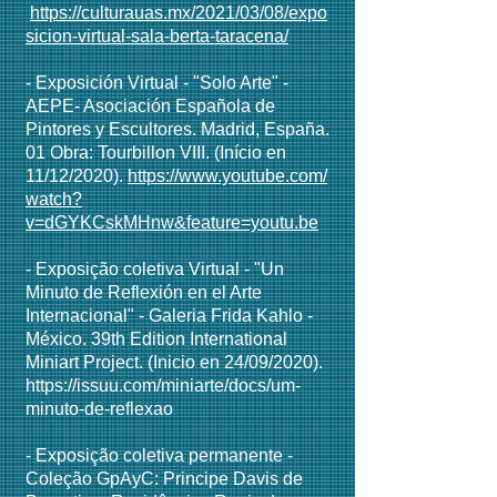
https://culturauas.mx/2021/03/08/expo
sicion-virtual-sala-berta-taracena/
- Exposición Virtual - "Solo Arte" -
AEPE- Asociación Española de
Pintores y Escultores. Madrid, España.
01 Obra: Tourbillon VIII. (Início en
11/12/2020).
https://www.youtube.com/
watch?
v=dGYKCskMHnw&feature=youtu.be
- Exposição coletiva Virtual - "Un
Minuto de Reflexión en el Arte
Internacional" - Galeria Frida Kahlo -
México. 39th Edition International
Miniart Project. (Inicio en 24/09/2020).
https://issuu.com/miniarte/docs/um-
minuto-de-reflexao
- Exposição coletiva permanente -
Coleção GpAyC: Principe Davis de