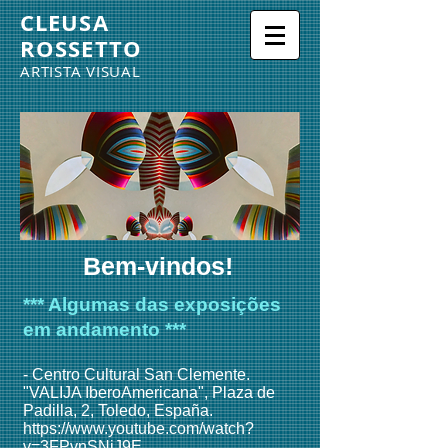
CLEUSA
ROSSETTO
ARTISTA VISUAL
Bem-vindos!
*** Algumas das exposições
em andamento ***
- Centro Cultural San Clemente.
"VALIJA IberoAmericana", Plaza de
Padilla, 2, Toledo, España.
https://www.youtube.com/watch?
v=3FPvnSNiJ9E