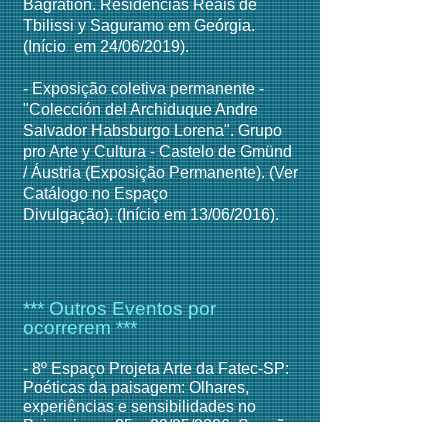
Bagration. Residências Reais de
Tbilissi y Saguramo em Geórgia.
(Início em 24/06/2019).​
​- Exposição coletiva permanente -
"Colección del Archiduque Andre
Salvador Habsburgo Lorena". Grupo
pro Arte y Cultura - Castelo de Gmünd
/ Áustria (Exposição Permanente). (Ver
Catálogo no Espaço
Divulgação).
(Início em 13/06/2016).
*** Outros Eventos por
ocorrerem ***
- 8º Espaço Projeta Arte da Fatec-SP:
Poéticas da paisagem: Olhares,
experiências e sensibilidades no
Paisagismo. 25 a 29/05/2026. Saguão
do Edifício Santiago. Av. T
iradentes,